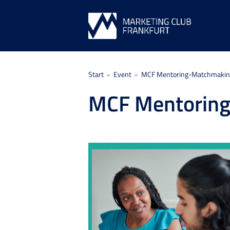
Sie befinden sich hier:
Start
Event
MCF Mentoring-Matchmakin
MCF Mentorin