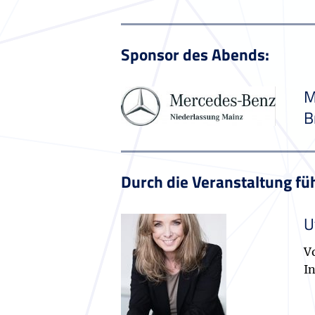
Sponsor des Abends:
M
B
Durch die Veranstaltung füh
U
V
I