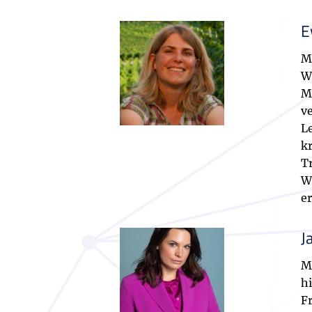
E
M
W
M
v
L
k
T
W
e
J
Ma
h
F