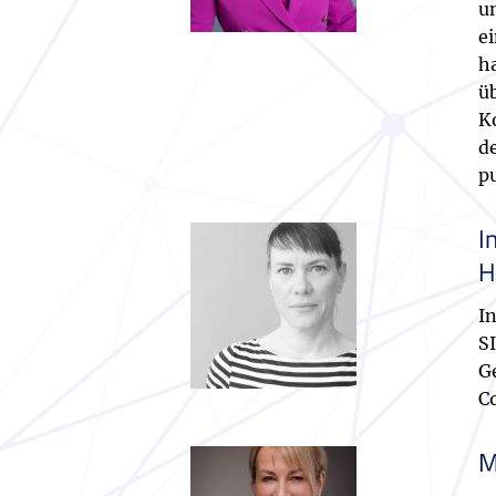
u
ei
ha
ü
K
d
p
I
H
I
S
Ge
C
M