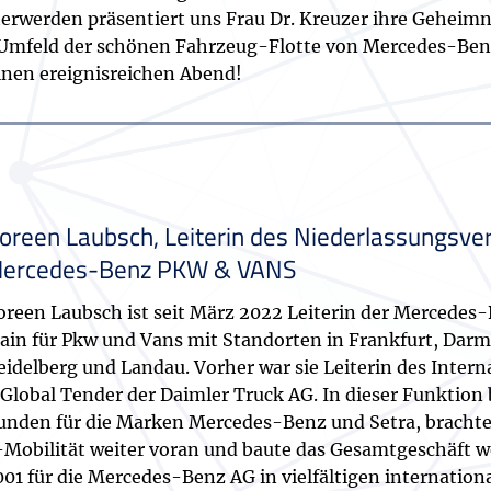
erwerden präsentiert uns Frau Dr. Kreuzer ihre Geheimn
m Umfeld der schönen Fahrzeug-Flotte von Mercedes-Be
einen ereignisreichen Abend!
oreen Laubsch, Leiterin des Niederlassungsv
ercedes-Benz PKW & VANS
oreen Laubsch ist seit März 2022 Leiterin der Mercedes
ain für Pkw und Vans mit Standorten in Frankfurt, Dar
eidelberg und Landau. Vorher war sie Leiterin des Inte
 Global Tender der Daimler Truck AG. In dieser Funktion
unden für die Marken Mercedes-Benz und Setra, brachte
-Mobilität weiter voran und baute das Gesamtgeschäft wei
001 für die Mercedes-Benz AG in vielfältigen internation