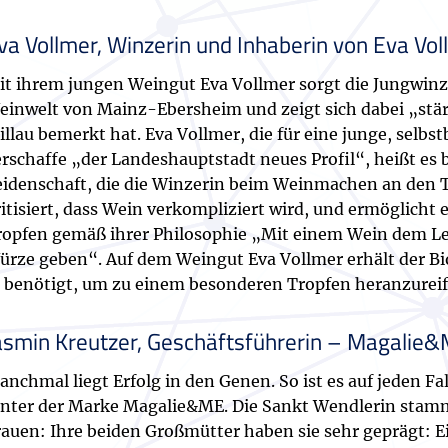
va Vollmer, Winzerin und Inhaberin von Eva Vo
it ihrem jungen Weingut Eva Vollmer sorgt die Jungwinze
einwelt von Mainz-Ebersheim und zeigt sich dabei „stär
illau bemerkt hat. Eva Vollmer, die für eine junge, selb
erschaffe „der Landeshauptstadt neues Profil“, heißt es 
eidenschaft, die die Winzerin beim Weinmachen an den T
ritisiert, dass Wein verkompliziert wird, und ermöglich
ropfen gemäß ihrer Philosophie „Mit einem Wein dem Leb
ürze geben“. Auf dem Weingut Eva Vollmer erhält der Biow
r benötigt, um zu einem besonderen Tropfen heranzureif
asmin Kreutzer, Geschäftsführerin – Magalie
nchmal liegt Erfolg in den Genen. So ist es auf jeden Fal
inter der Marke Magalie&ME. Die Sankt Wendlerin stammt
rauen: Ihre beiden Großmütter haben sie sehr geprägt: 