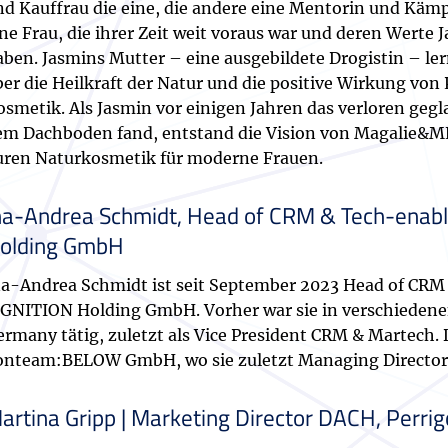
nd Kauffrau die eine, die andere eine Mentorin und Kämp
ne Frau, die ihrer Zeit weit voraus war und deren Werte 
ben. Jasmins Mutter – eine ausgebildete Drogistin – lern
ber die Heilkraft der Natur und die positive Wirkung von
osmetik. Als Jasmin vor einigen Jahren das verloren geg
em Dachboden fand, entstand die Vision von Magalie&ME
uren Naturkosmetik für moderne Frauen.
na-Andrea Schmidt, Head of CRM & Tech-enabl
olding GmbH
na-Andrea Schmidt ist seit September 2023 Head of CRM
IGNITION Holding GmbH. Vorher war sie in verschieden
rmany tätig, zuletzt als Vice President CRM & Martech. D
onteam:BELOW GmbH, wo sie zuletzt Managing Director
artina Gripp | Marketing Director DACH, Perr