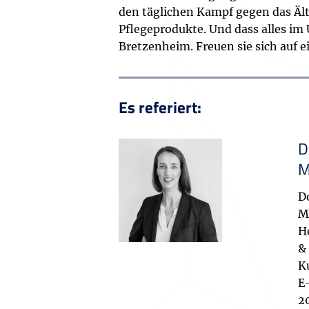
den täglichen Kampf gegen das Ält
Pflegeprodukte. Und dass alles i
Bretzenheim. Freuen sie sich auf 
Es referiert:
D
M
D
M
H
&
K
E
2