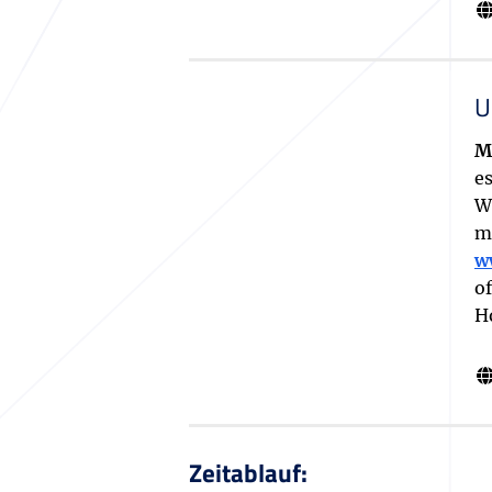
U
M
e
W
m
w
of
H
Zeitablauf: