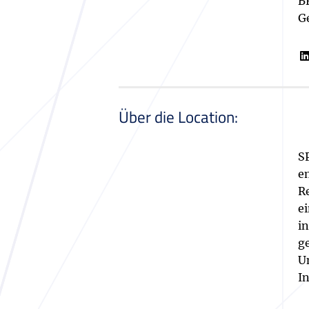
B
G
Über die Location:
S
e
R
e
i
g
U
I