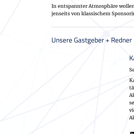
In entspannter Atmosphäre wollen 
jenseits von klassischem Sponsori
Unsere Gastgeber + Redner
K
S
K
t
Ak
se
v
A