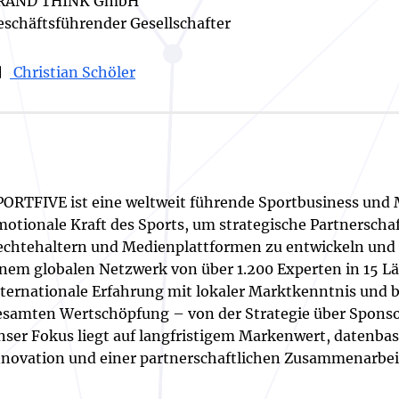
RAND THINK GmbH
eschäftsführender Gesellschafter
Christian Schöler
PORTFIVE ist eine weltweit führende Sportbusiness und 
motionale Kraft des Sports, um strategische Partnersch
echtehaltern und Medienplattformen zu entwickeln und n
inem globalen Netzwerk von über 1.200 Experten in 15 L
nternationale Erfahrung mit lokaler Marktkenntnis und b
esamten Wertschöpfung – von der Strategie über Sponsor
nser Fokus liegt auf langfristigem Markenwert, datenba
nnovation und einer partnerschaftlichen Zusammenarbe