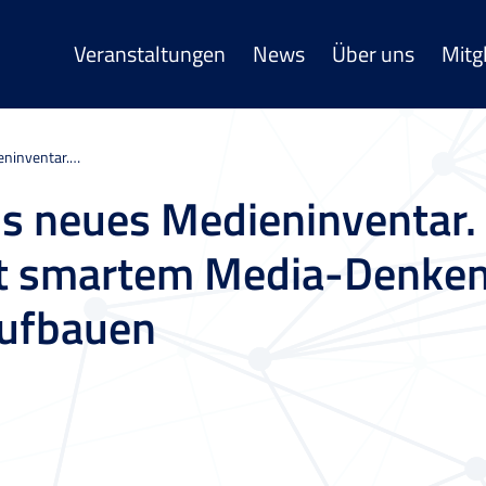
Veranstaltungen
News
Über uns
Mitg
eninventar.…
ls neues Medieninventar.
t smartem Media-Denken
aufbauen