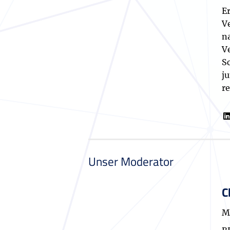
E
V
n
V
S
j
r
Unser Moderator
C
M