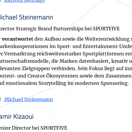
Karsten Bentlage
ichael Steinemann
irector Strategic Brand Partnerships bei SPORTFIVE
r verantwortet
den Aufbau sowie die Weiterentwicklung 
arkenkooperationen im Sport‑ und Entertainment‑Umfeld
er Vermarktung reichweitenstarker Sportplattformen entw
artnerschaftsmodelle, die Marken datenbasiert, kreativ 
elevanten Zielgruppen verbinden. Sein Fokus liegt auf i
ontent‑ und Creator‑Ökosystemen sowie dem Zusammen
nd emotionalem Storytelling im modernen Sponsoring.
Michael Steinemann
amir Kizaoui
enior Director bei SPORTFIVE