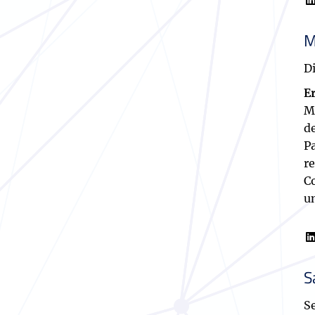
M
D
E
M
d
P
r
C
u
S
S