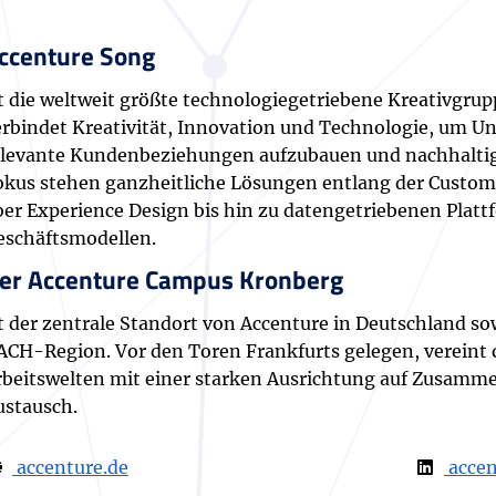
ccenture Song
st die weltweit größte technologiegetriebene Kreativgrup
erbindet Kreativität, Innovation und Technologie, um U
elevante Kundenbeziehungen aufzubauen und nachhaltig
okus stehen ganzheitliche Lösungen entlang der Custom
ber Experience Design bis hin zu datengetriebenen Plat
eschäftsmodellen.
er Accenture Campus Kronberg
st der zentrale Standort von Accenture in Deutschland so
ACH-Region. Vor den Toren Frankfurts gelegen, verein
rbeitswelten mit einer starken Ausrichtung auf Zusamme
ustausch.
accenture.de
accen