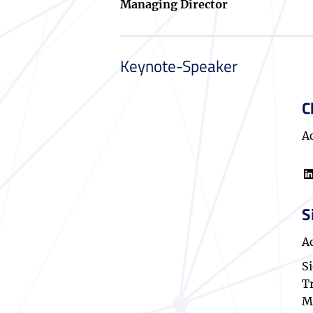
Managing Director
Keynote-Speaker
C
A
S
A
Si
Tr
M