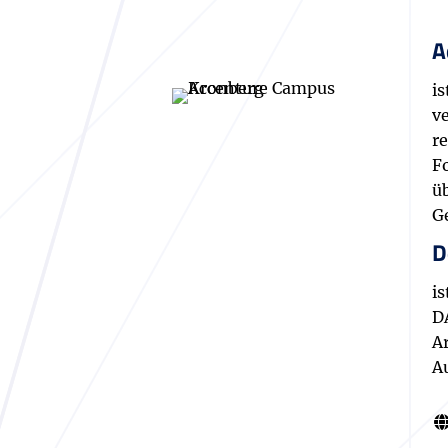
A
i
v
r
F
ü
G
D
i
D
A
A