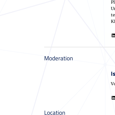
P
U
t
K
Moderation
I
V
Location